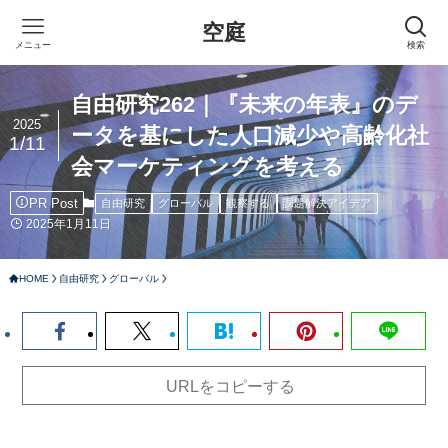
空庭
メニュー
検索
自由研究262｜『未来の年表』のデ
2025
ータを基にした人口減少や高齢化社
1/11
会マーケティングを考える
PR Post
自由研究
グローバル
観察する
課題解決アイデア
2025年1月11日
HOME
自由研究
グローバル
URLをコピーする