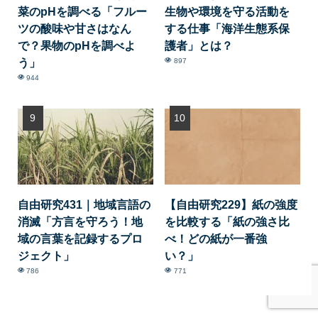
菜のpHを調べる「フルー
生物や環境を守る活動を
ツの酸味や甘さはなん
する仕事「海洋生態系保
で？果物のpHを調べよ
護者」とは？
う」
897
944
自由研究431｜地域言語の
【自由研究229】紙の強度
消滅「方言を守ろう！地
を比較する「紙の強さ比
域の言葉を記録するプロ
べ！どの紙が一番強
ジェクト」
い？」
786
771