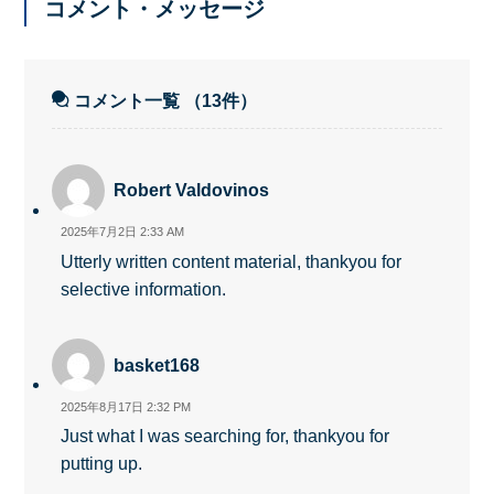
コメント・メッセージ
コメント一覧
（13件）
Robert Valdovinos
2025年7月2日 2:33 AM
Utterly written content material, thankyou for
selective information.
basket168
2025年8月17日 2:32 PM
Just what I was searching for, thankyou for
putting up.