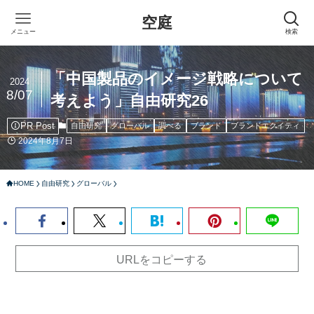
空庭
メニュー
検索
「中国製品のイメージ戦略について
2024
8/07
考えよう」自由研究26
PR Post
自由研究
グローバル
調べる
ブランド
ブランドエクイティ
2024年8月7日
HOME
自由研究
グローバル
URLをコピーする