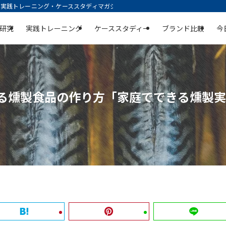
践トレーニング・ケーススタディマガジン | 空庭
研究
実践トレーニング
ケーススタディー
ブランド比較
今
きる燻製食品の作り方「家庭でできる燻製
日