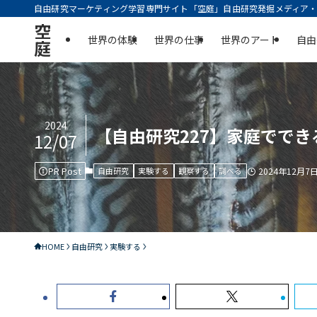
自由研究マーケティング学習専門サイト「空庭」自由研究発掘メディア・実
空
世界の体験
世界の仕事
世界のアート
自由
庭
2024
【自由研究227】家庭でで
12/07
PR Post
自由研究
実験する
観察する
調べる
2024年12月7
HOME
自由研究
実験する