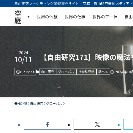
自由研究マーケティング学習専門サイト「空庭」自由研究発掘メディア・実
空
世界の体験
世界の仕事
世界のアート
自由
庭
2024
【自由研究171】映像の魔
10/11
PR Post
自由研究
グローバル
社会科見学
調べる
2024年10
HOME
自由研究
グローバル