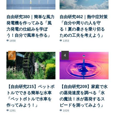
自由研究380｜簡単な風力
自由研究462｜熱中症対策
発電機を作ってみる「風
「自分や周りの人を守
力発電の仕組みを学ぼ
る！夏の暑さを乗り切る
う！自分で風車を作る」
ための工夫を考えよう」
1658
1353
【自由研究215】ペットボ
【自由研究209】家庭で水
トルでできる簡単な水車
の蒸発速度を調べる「水
「ペットボトルで水車を
の魔法！水が蒸発するス
作ってみよう！」
ピードを測ってみよう」
1281
1026