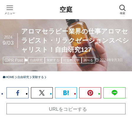
空庭
メニュー
検索
アロマセラピー業界の仕事アロマセ
2024
ラピスト・リラクゼーションスペシ
9/03
ャリスト！自由研究127
PR Post
2024年9月3日
自由研究
実験する
社会科見学
調べる
HOME
自由研究
実験する
URLをコピーする