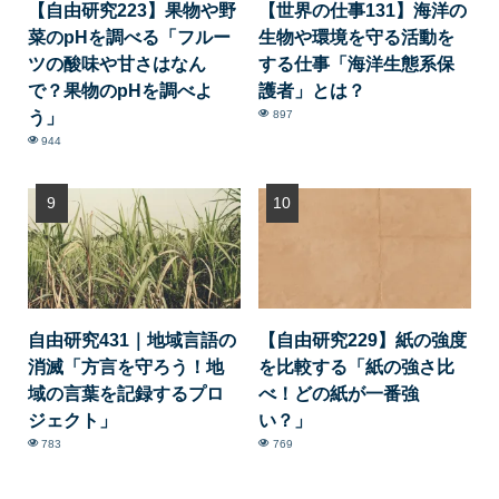
【自由研究223】果物や野
【世界の仕事131】海洋の
菜のpHを調べる「フルー
生物や環境を守る活動を
ツの酸味や甘さはなん
する仕事「海洋生態系保
で？果物のpHを調べよ
護者」とは？
う」
897
944
自由研究431｜地域言語の
【自由研究229】紙の強度
消滅「方言を守ろう！地
を比較する「紙の強さ比
域の言葉を記録するプロ
べ！どの紙が一番強
ジェクト」
い？」
783
769