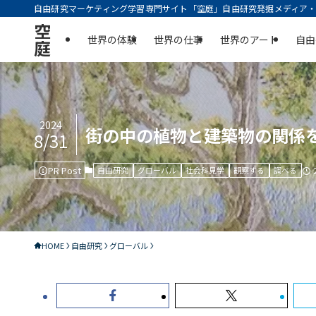
自由研究マーケティング学習専門サイト「空庭」自由研究発掘メディア・実
空
世界の体験
世界の仕事
世界のアート
自由
庭
2024
街の中の植物と建築物の関係を
8/31
PR Post
自由研究
グローバル
社会科見学
観察する
調べる
HOME
自由研究
グローバル