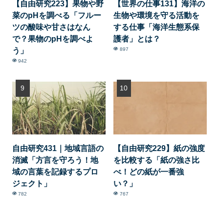
【自由研究223】果物や野
【世界の仕事131】海洋の
菜のpHを調べる「フルー
生物や環境を守る活動を
ツの酸味や甘さはなん
する仕事「海洋生態系保
で？果物のpHを調べよ
護者」とは？
う」
897
942
自由研究431｜地域言語の
【自由研究229】紙の強度
消滅「方言を守ろう！地
を比較する「紙の強さ比
域の言葉を記録するプロ
べ！どの紙が一番強
ジェクト」
い？」
782
767