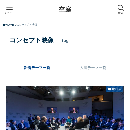
空庭
メニュー
検索
HOME
コンセプト映像
コンセプト映像
– tag –
新着テーマ一覧
人気テーマ一覧
CASE4