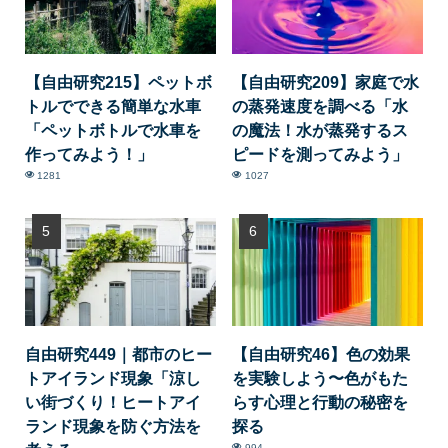
【自由研究215】ペットボ
【自由研究209】家庭で水
トルでできる簡単な水車
の蒸発速度を調べる「水
「ペットボトルで水車を
の魔法！水が蒸発するス
作ってみよう！」
ピードを測ってみよう」
1281
1027
自由研究449｜都市のヒー
【自由研究46】色の効果
トアイランド現象「涼し
を実験しよう〜色がもた
い街づくり！ヒートアイ
らす心理と行動の秘密を
ランド現象を防ぐ方法を
探る
994