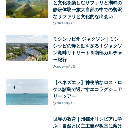
と文化を楽しむサファリと湖畔の
静寂体験〜旅大自然の中での贅沢
なサファリと文化的な出会い
2024年9月2日
ミシシッピ州 ジャクソン｜ミシ
シッピの静と動を探る！ジャクソ
ン湖畔リトリート＆南部カルチャ
ー紀行
2025年5月2日
【ベネズエラ】神秘的なロス・ロ
ケス諸島で過ごすエコラグジュア
リーツアー
2024年9月1日
世界の教育｜州都オリンピアに学
ぶ！自然と民主主義が教室に溶け