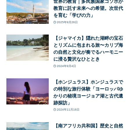
世界の教育｜多民族国家コソボが
教育に託す未来への希望。次世代
を育む「学びの力」
2025年9月26日
【ジャマイカ】隠れた湖畔の宝石
とリズムに包まれる旅〜カリブ海
の自然と文化が奏でるハーモニー
に浸る贅沢なひととき
2024年9月4日
【ホンジュラス】ホンジュラスで
の特別な旅行体験「ヨーロッパゆ
かりの秘境ヨージョア湖と古代遺
跡探訪」
2024年11月16日
【南アフリカ共和国】歴史と自然