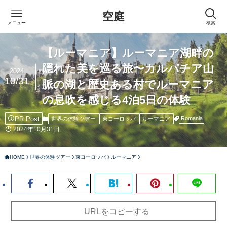
空庭
メニュー
検索
【ルーマニア】ルーマニア湖畔の
隠れた美を巡る旅〜カルパチア山
2024
10/31
脈の湖と歴史ある村でルーマニア
の息吹を感じる4泊5日の体験
PR Post
Romania
世界の体験ツアー
東ヨーロッパ
ルーマニア
2024年10月31日
HOME
世界の体験ツアー
東ヨーロッパ
ルーマニア
URLをコピーする