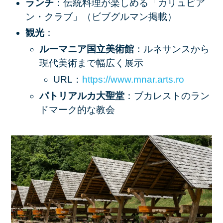
ランチ
：伝統料理が楽しめる「カリュビア
ン・クラブ」（ビブグルマン掲載）
観光
：
ルーマニア国立美術館
：ルネサンスから
現代美術まで幅広く展示
URL：
https
://www
.mnar
.arts
.ro
パトリアルカ大聖堂
：ブカレストのラン
ドマーク的な教会