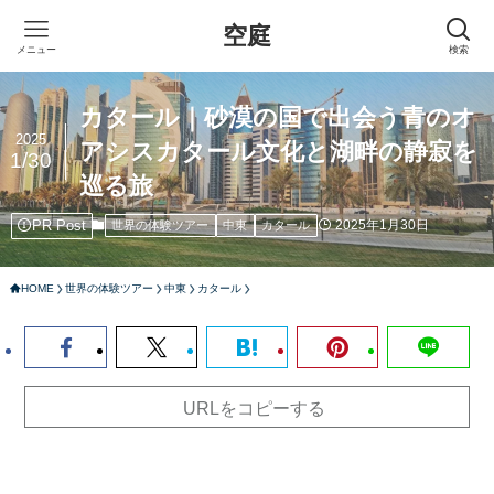
空庭
メニュー
検索
カタール｜砂漠の国で出会う青のオ
2025
アシスカタール文化と湖畔の静寂を
1/30
巡る旅
PR Post
2025年1月30日
世界の体験ツアー
中東
カタール
HOME
世界の体験ツアー
中東
カタール
URLをコピーする