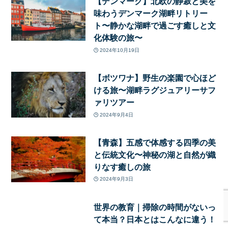
【デンマーク】北欧の静寂と美を
味わうデンマーク湖畔リトリー
ト〜静かな湖畔で過ごす癒しと文
化体験の旅〜
2024年10月19日
【ボツワナ】野生の楽園で心ほど
ける旅〜湖畔ラグジュアリーサフ
ァリツアー
2024年9月4日
【青森】五感で体感する四季の美
と伝統文化〜神秘の湖と自然が織
りなす癒しの旅
2024年9月3日
世界の教育｜掃除の時間がないっ
て本当？日本とはこんなに違う！