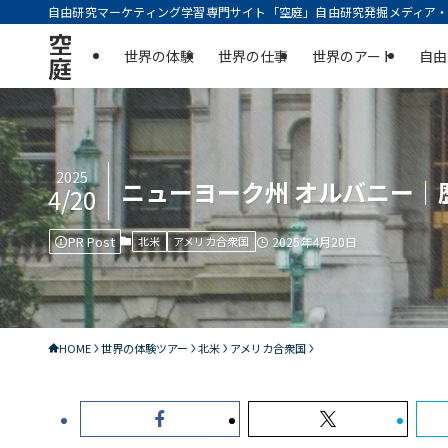
自由研究マーケティング学習専門サイト「空庭」自由研究発掘メディア・実
空
世界の体験
世界の仕事
世界のアート
自由
庭
2025
ニューヨーク州 オルバニー
4/20
PR Post
北米
アメリカ合衆国
2025年4月20日
HOME
世界の体験ツアー
北米
アメリカ合衆国