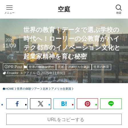
空庭
メニュー
検索
世界の教育｜データで選ぶ学校の
時代へ！ローリーの公教育がハイ
2025
11/09
テク都市のイノベーション文化と
起業家精神を育む秘密
PR Post
世界の体験ツアー
北米
アメリカ合衆国
世界の教育
2025年11月9日
Ecuador
エクアドル
HOME
世界の体験ツアー
北米
アメリカ合衆国
URLをコピーする