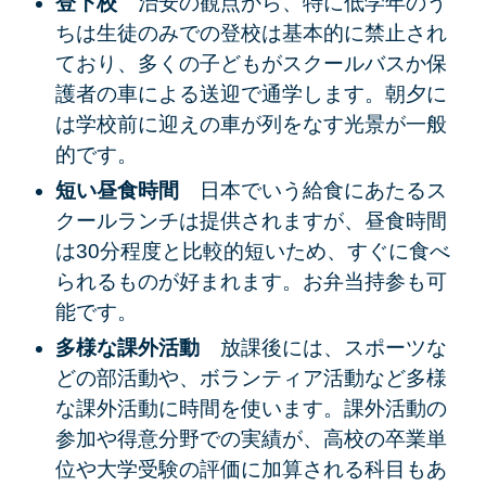
登下校
治安の観点から、特に低学年のう
ちは
生徒のみでの登校は基本的に禁止
され
ており、多くの子どもが
スクールバス
か
保
護者の車による送迎
で通学します。朝夕に
は学校前に迎えの車が列をなす光景が一般
的です。
短い昼食時間
日本でいう給食にあたるス
クールランチは提供されますが、昼食時間
は
30分程度と比較的短い
ため、すぐに食べ
られるものが好まれます。お弁当持参も可
能です。
多様な課外活動
放課後には、スポーツな
どの部活動や、ボランティア活動など多様
な課外活動に時間を使います。
課外活動の
参加や得意分野での実績
が、高校の卒業単
位や大学受験の評価に加算される科目もあ