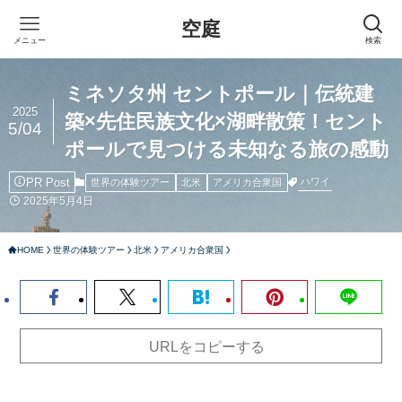
空庭
メニュー
検索
ミネソタ州 セントポール｜伝統建
2025
築×先住民族文化×湖畔散策！セント
5/04
ポールで見つける未知なる旅の感動
PR Post
ハワイ
世界の体験ツアー
北米
アメリカ合衆国
2025年5月4日
HOME
世界の体験ツアー
北米
アメリカ合衆国
URLをコピーする