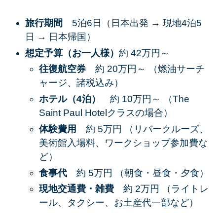
旅行期間
5泊6日（日本出発 → 現地4泊5
日 → 日本帰国）
想定予算（お一人様）
約 42万円～
往復航空券
約 20万円～ （燃油サーチ
ャージ、諸税込み）
ホテル（4泊）
約 10万円～ （The
Saint Paul Hotelクラスの場合）
体験費用
約 5万円 （リバークルーズ、
美術館入場料、ワークショップ参加費な
ど）
食事代
約 5万円 （朝食・昼食・夕食）
現地交通費・雑費
約 2万円 （ライトレ
ール、タクシー、お土産代一部など）