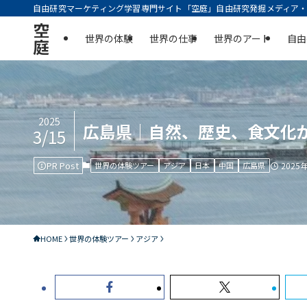
自由研究マーケティング学習専門サイト「空庭」自由研究発掘メディア・実
空
世界の体験
世界の仕事
世界のアート
自由
庭
2025
広島県｜自然、歴史、食文化
3/15
PR Post
世界の体験ツアー
アジア
日本
中国
広島県
2025
HOME
世界の体験ツアー
アジア