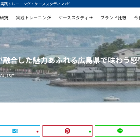
践トレーニング・ケーススタディマガジン | 空庭
研究
実践トレーニング
ケーススタディー
ブランド比較
今
が融合した魅力あふれる広島県で味わう感
年3月15日