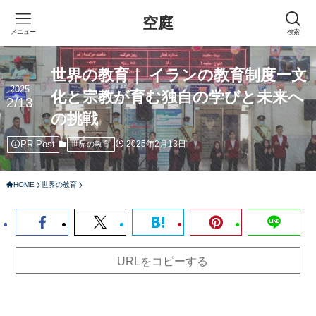
空庭
メニュー
検索
世界の教育｜ イランの教育制度ー文
2025
化と宗教が育む独自の学びと未来へ
2/13
の挑戦
PR Post
2025年2月13日
世界の教育
HOME
世界の教育
URLをコピーする