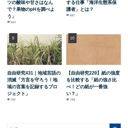
ツの酸味や甘さはなん
する仕事「海洋生態系保
で？果物のpHを調べよ
護者」とは？
う」
897
944
自由研究431｜地域言語の
【自由研究229】紙の強度
消滅「方言を守ろう！地
を比較する「紙の強さ比
域の言葉を記録するプロ
べ！どの紙が一番強
ジェクト」
い？」
782
768