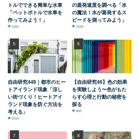
トルでできる簡単な水車
の蒸発速度を調べる「水
「ペットボトルで水車を
の魔法！水が蒸発するス
作ってみよう！」
ピードを測ってみよう」
1281
1030
自由研究449｜都市のヒー
【自由研究46】色の効果
トアイランド現象「涼し
を実験しよう〜色がもた
い街づくり！ヒートアイ
らす心理と行動の秘密を
ランド現象を防ぐ方法を
探る
考える」
995
1014