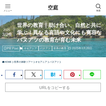
空庭
メニュー
検索
世界の教育｜助け合い、自然と共に
2025
学ぶ！異なる言語や文化にも寛容な
3/26
バヌアツの教育が育む未来
PR Post
2025年3月26日
オセアニア
バヌアツ
世界の教育
HOME
世界の体験ツアー
オセアニア
バヌアツ
URLをコピーする