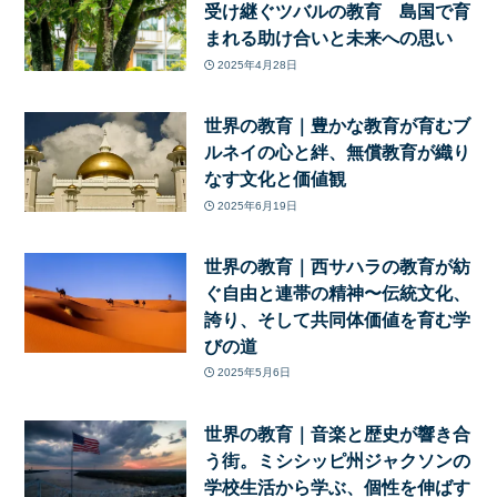
受け継ぐツバルの教育 島国で育
まれる助け合いと未来への思い
2025年4月28日
世界の教育｜豊かな教育が育むブ
ルネイの心と絆、無償教育が織り
なす文化と価値観
2025年6月19日
世界の教育｜西サハラの教育が紡
ぐ自由と連帯の精神〜伝統文化、
誇り、そして共同体価値を育む学
びの道
2025年5月6日
世界の教育｜音楽と歴史が響き合
う街。ミシシッピ州ジャクソンの
学校生活から学ぶ、個性を伸ばす