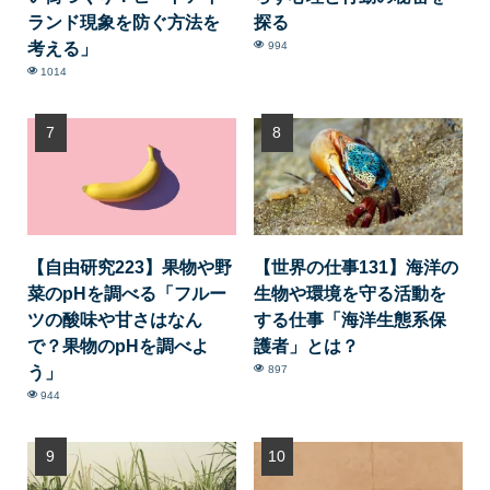
ランド現象を防ぐ方法を
探る
考える」
994
1014
【自由研究223】果物や野
【世界の仕事131】海洋の
菜のpHを調べる「フルー
生物や環境を守る活動を
ツの酸味や甘さはなん
する仕事「海洋生態系保
で？果物のpHを調べよ
護者」とは？
う」
897
944