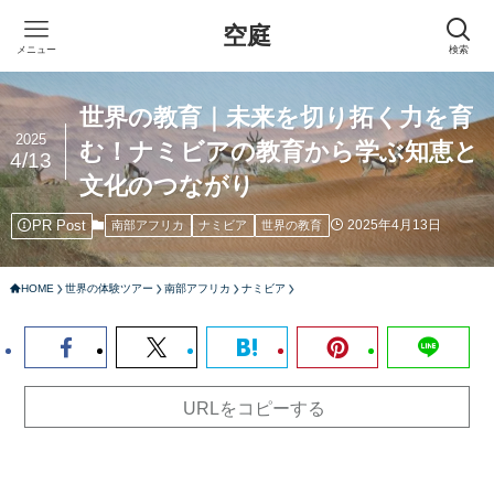
空庭
メニュー
検索
世界の教育｜未来を切り拓く力を育
2025
む！ナミビアの教育から学ぶ知恵と
4/13
文化のつながり
PR Post
2025年4月13日
南部アフリカ
ナミビア
世界の教育
HOME
世界の体験ツアー
南部アフリカ
ナミビア
URLをコピーする