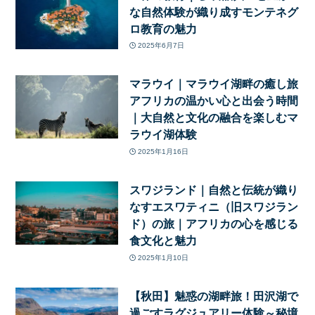
な自然体験が織り成すモンテネグ
ロ教育の魅力
2025年6月7日
マラウイ｜マラウイ湖畔の癒し旅
アフリカの温かい心と出会う時間
｜大自然と文化の融合を楽しむマ
ラウイ湖体験
2025年1月16日
スワジランド｜自然と伝統が織り
なすエスワティニ（旧スワジラン
ド）の旅｜アフリカの心を感じる
食文化と魅力
2025年1月10日
【秋田】魅惑の湖畔旅！田沢湖で
過ごすラグジュアリー体験～秘境