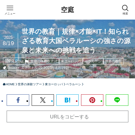
空庭
メニュー
検索
世界の教育｜規律×才能×IT！知られ
2025
ざる教育大国ベラルーシの強さの源
8/19
泉と未来への挑戦を追う
PR Post
世界の体験ツアー
東ヨーロッパ
ベラルーシ
世界の教育
2025年8月19日
Ecuador
エクアドル
HOME
世界の体験ツアー
東ヨーロッパ
ベラルーシ
URLをコピーする