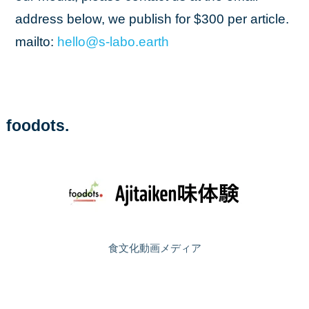
address below, we publish for $300 per article.
mailto:
hello
@s
-labo
.earth
foodots.
食文化動画メディア