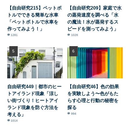
【自由研究215】ペットボ
【自由研究209】家庭で水
トルでできる簡単な水車
の蒸発速度を調べる「水
「ペットボトルで水車を
の魔法！水が蒸発するス
作ってみよう！」
ピードを測ってみよう」
1281
1026
自由研究449｜都市のヒー
【自由研究46】色の効果
トアイランド現象「涼し
を実験しよう〜色がもた
い街づくり！ヒートアイ
らす心理と行動の秘密を
ランド現象を防ぐ方法を
探る
考える」
994
1014