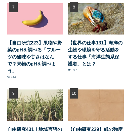
【自由研究223】果物や野
【世界の仕事131】海洋の
菜のpHを調べる「フルー
生物や環境を守る活動を
ツの酸味や甘さはなん
する仕事「海洋生態系保
で？果物のpHを調べよ
護者」とは？
う」
897
944
自由研究431｜地域言語の
【自由研究229】紙の強度