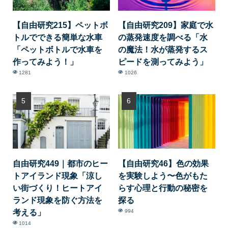
【自由研究215】ペットボ
【自由研究209】家庭で水
トルでできる簡単な水車
の蒸発速度を調べる「水
「ペットボトルで水車を
の魔法！水が蒸発するス
作ってみよう！」
ピードを測ってみよう」
1281
1026
自由研究449｜都市のヒー
【自由研究46】色の効果
トアイランド現象「涼し
を実験しよう〜色がもた
い街づくり！ヒートアイ
らす心理と行動の秘密を
ランド現象を防ぐ方法を
探る
考える」
994
1014