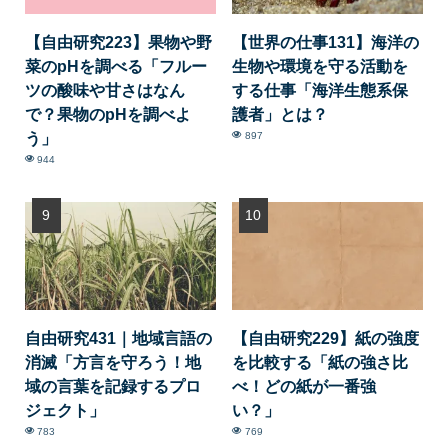
【自由研究223】果物や野
【世界の仕事131】海洋の
菜のpHを調べる「フルー
生物や環境を守る活動を
ツの酸味や甘さはなん
する仕事「海洋生態系保
で？果物のpHを調べよ
護者」とは？
う」
897
944
自由研究431｜地域言語の
【自由研究229】紙の強度
消滅「方言を守ろう！地
を比較する「紙の強さ比
域の言葉を記録するプロ
べ！どの紙が一番強
ジェクト」
い？」
783
769