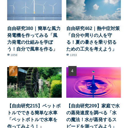
自由研究380｜簡単な風力
自由研究462｜熱中症対策
発電機を作ってみる「風
「自分や周りの人を守
力発電の仕組みを学ぼ
る！夏の暑さを乗り切る
う！自分で風車を作る」
ための工夫を考えよう」
1658
1353
【自由研究215】ペットボ
【自由研究209】家庭で水
トルでできる簡単な水車
の蒸発速度を調べる「水
「ペットボトルで水車を
の魔法！水が蒸発するス
作ってみよう！」
ピードを測ってみよう」