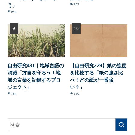
う」
897
944
自由研究431｜地域言語の
【自由研究229】紙の強度
消滅「方言を守ろう！地
を比較する「紙の強さ比
域の言葉を記録するプロ
べ！どの紙が一番強
ジェクト」
い？」
784
770