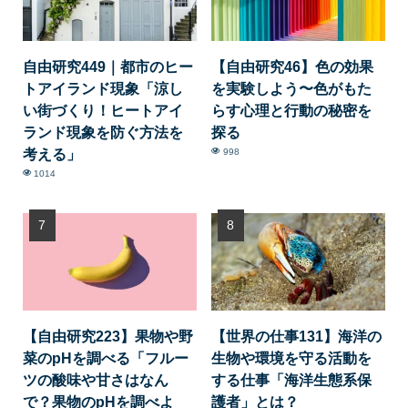
自由研究449｜都市のヒー
【自由研究46】色の効果
トアイランド現象「涼し
を実験しよう〜色がもた
い街づくり！ヒートアイ
らす心理と行動の秘密を
ランド現象を防ぐ方法を
探る
考える」
998
1014
【自由研究223】果物や野
【世界の仕事131】海洋の
菜のpHを調べる「フルー
生物や環境を守る活動を
ツの酸味や甘さはなん
する仕事「海洋生態系保
で？果物のpHを調べよ
護者」とは？