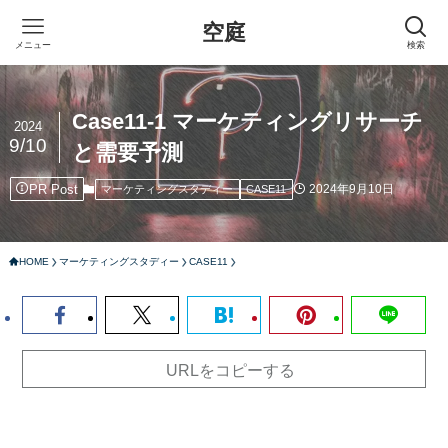
空庭
メニュー
検索
Case11-1 マーケティングリサーチ
2024
9/10
と需要予測
PR Post
2024年9月10日
マーケティングスタディー
CASE11
HOME
マーケティングスタディー
CASE11
URLをコピーする