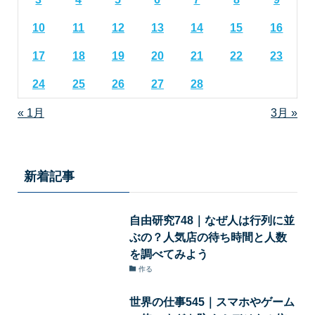
10
11
12
13
14
15
16
17
18
19
20
21
22
23
24
25
26
27
28
« 1月
3月 »
新着記事
自由研究748｜なぜ人は行列に並
ぶの？人気店の待ち時間と人数
を調べてみよう
作る
世界の仕事545｜スマホやゲーム