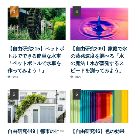
【自由研究215】ペットボ
【自由研究209】家庭で水
トルでできる簡単な水車
の蒸発速度を調べる「水
「ペットボトルで水車を
の魔法！水が蒸発するス
作ってみよう！」
ピードを測ってみよう」
1281
1022
自由研究449｜都市のヒー
【自由研究46】色の効果