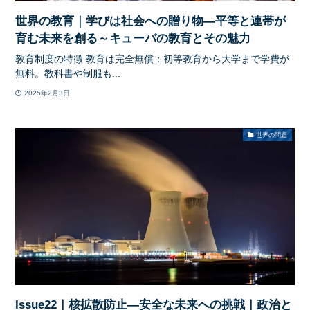
世界の教育｜学びは社会への贈り物―平等と連帯が
育む未来を創る～キューバの教育とその魅力
教育制度の特徴 教育は完全無償：初等教育から大学まで学費が
無料。教科書や制服も...
2025年2月3日
世界の問題
Issue22｜核拡散防止―安全な未来への挑戦｜政治と