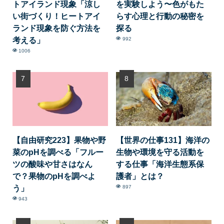
トアイランド現象「涼し
を実験しよう〜色がもた
い街づくり！ヒートアイ
らす心理と行動の秘密を
ランド現象を防ぐ方法を
探る
考える」
992
1006
【自由研究223】果物や野
【世界の仕事131】海洋の
菜のpHを調べる「フルー
生物や環境を守る活動を
ツの酸味や甘さはなん
する仕事「海洋生態系保
で？果物のpHを調べよ
護者」とは？
う」
897
943