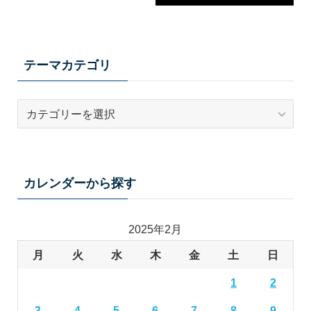
テーマカテゴリ
テ
ー
マ
カ
テ
カレンダーから探す
ゴ
リ
2025年2月
月
火
水
木
金
土
日
1
2
3
4
5
6
7
8
9