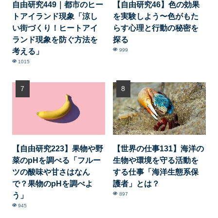
自由研究449｜都市のヒー
【自由研究46】色の効果
トアイランド現象「涼し
を実験しよう〜色がもた
い街づくり！ヒートアイ
らす心理と行動の秘密を
ランド現象を防ぐ方法を
探る
考える」
999
1015
【自由研究223】果物や野
【世界の仕事131】海洋の
菜のpHを調べる「フルー
生物や環境を守る活動を
ツの酸味や甘さはなん
する仕事「海洋生態系保
で？果物のpHを調べよ
護者」とは？
う」
897
945