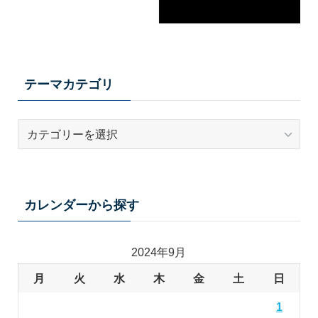
テーマカテゴリ
テ
ー
マ
カ
テ
カレンダーから探す
ゴ
リ
2024年9月
月
火
水
木
金
土
日
1