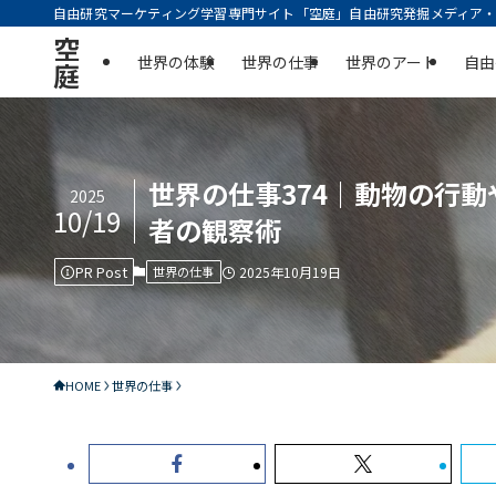
自由研究マーケティング学習専門サイト「空庭」自由研究発掘メディア・実
空
世界の体験
世界の仕事
世界のアート
自由
庭
世界の仕事374｜動物の行
2025
10/19
者の観察術
PR Post
世界の仕事
2025年10月19日
HOME
世界の仕事