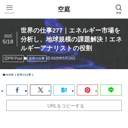
空庭
メニュー
検索
世界の仕事277｜エネルギー市場を
2025
分析し、地球規模の課題解決！エネ
5/18
ルギーアナリストの役割
PR Post
2025年5月18日
世界の仕事
HOME
世界の仕事
URLをコピーする