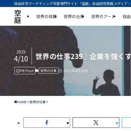
自由研究マーケティング学習専門サイト「空庭」自由研究発掘メディア・実
空
世界の体験
世界の仕事
世界のアート
自由
庭
2025
世界の仕事239｜企業を強く
4/10
PR Post
世界の仕事
2025年4月10日
HOME
世界の仕事