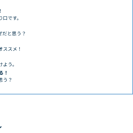
！
り口です。
ぜだと思う？
オススメ！
けよう。
る！
思う？
ル