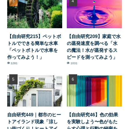
【自由研究215】ペットボ
【自由研究209】家庭で水
トルでできる簡単な水車
の蒸発速度を調べる「水
「ペットボトルで水車を
の魔法！水が蒸発するス
作ってみよう！」
ピードを測ってみよう」
1281
1031
自由研究449｜都市のヒー
【自由研究46】色の効果
トアイランド現象「涼し
を実験しよう〜色がもた
い街づくり！ヒートアイ
らす心理と行動の秘密を