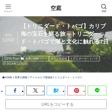
空庭
メニュー
検索
【トリニダード・トバゴ】カリブ
海の宝石を巡る旅～トリニダー
2024
12/02
ド・トバゴで湖と文化に触れる7日
間
PR Post
世界の体験ツアー
カリブ海地域
トリニダード・トバゴ
2024年12月2日
HOME
世界の体験ツアー
カリブ海地域
トリニダード・トバゴ
URLをコピーする