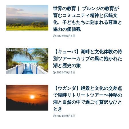
世界の教育｜ ブルンジの教育が
育むコミュニティ精神と伝統文
化、子どもたちに刻まれる尊重と
協力の価値観
2025年6月6日
【キューバ】湖畔と文化体験の特
別ツアー〜カリブの風に抱かれた
湖と歴史の旅
2024年9月1日
【ウガンダ】絶景と文化の交差点
で湖畔リトリートツアー〜神秘の
湖と自然の中で過ごす贅沢なひと
とき
2024年9月4日