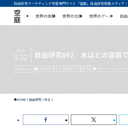
自由研究マーケティング学習専門サイト「空庭」自由研究発掘メディア・実
空
世界の体験
世界の仕事
世界のアート
自由
庭
2026
自由研究692｜水はどの容器
3/22
PR Post
SNS
ソーシャルメデ
自由研究
作る
実験する
調べる
HOME
自由研究
作る