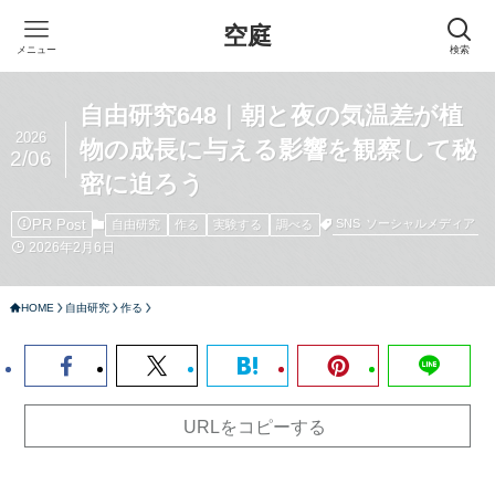
空庭
メニュー
検索
自由研究648｜朝と夜の気温差が植
2026
物の成長に与える影響を観察して秘
2/06
密に迫ろう
PR Post
SNS
ソーシャルメディア
自由研究
作る
実験する
調べる
2026年2月6日
HOME
自由研究
作る
URLをコピーする