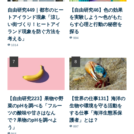
自由研究449｜都市のヒー
【自由研究46】色の効果
トアイランド現象「涼し
を実験しよう〜色がもた
い街づくり！ヒートアイ
らす心理と行動の秘密を
ランド現象を防ぐ方法を
探る
考える」
994
1014
【自由研究223】果物や野
【世界の仕事131】海洋の
菜のpHを調べる「フルー
生物や環境を守る活動を
ツの酸味や甘さはなん
する仕事「海洋生態系保
で？果物のpHを調べよ
護者」とは？
う」
897
944