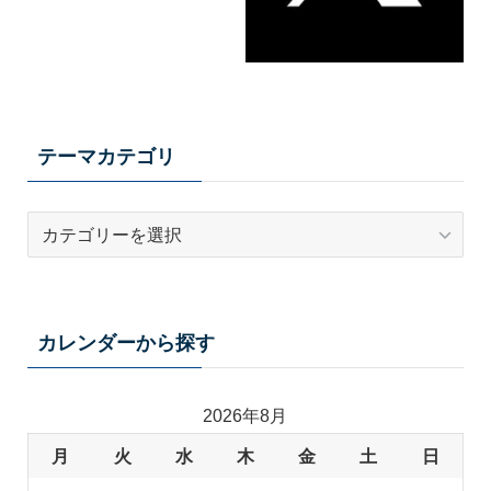
テーマカテゴリ
テ
ー
マ
カ
テ
カレンダーから探す
ゴ
リ
2026年8月
月
火
水
木
金
土
日