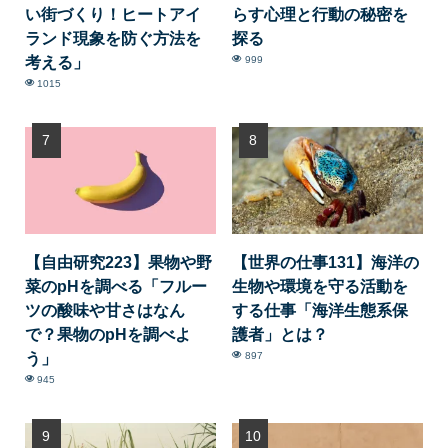
い街づくり！ヒートアイ
らす心理と行動の秘密を
ランド現象を防ぐ方法を
探る
考える」
999
1015
【自由研究223】果物や野
【世界の仕事131】海洋の
菜のpHを調べる「フルー
生物や環境を守る活動を
ツの酸味や甘さはなん
する仕事「海洋生態系保
で？果物のpHを調べよ
護者」とは？
う」
897
945