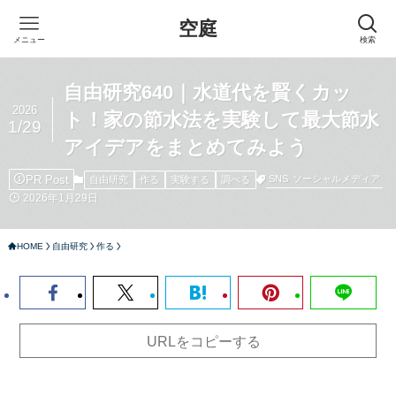
空庭
メニュー
検索
自由研究640｜水道代を賢くカッ
2026
ト！家の節水法を実験して最大節水
1/29
アイデアをまとめてみよう
PR Post
SNS
ソーシャルメディア
自由研究
作る
実験する
調べる
2026年1月29日
HOME
自由研究
作る
URLをコピーする