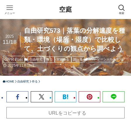
空庭
メニュー
検索
自由研究573｜落葉の分解速度を種
2025
類・環境（場所・湿度）で比較し
11/18
て、土づくりの観点から調べよう
PR Post
SNS
ソーシャルメディア
自由研究
作る
実験する
調べる
2025年11月18日
HOME
自由研究
作る
URLをコピーする