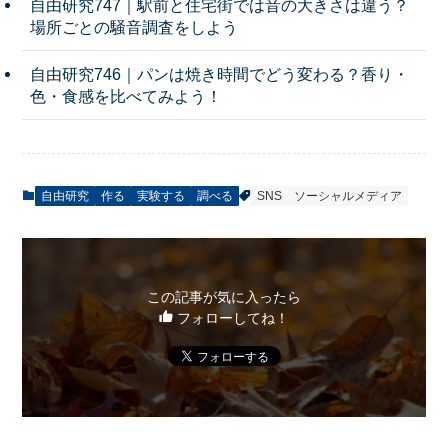
自由研究747｜駅前と住宅街では音の大きさは違う？
場所ごとの騒音調査をしよう
自由研究746｜パンは焼き時間でどう変わる？香り・
色・食感を比べてみよう！
自由研究
作る
実験する
調べる
SNS
ソーシャルメディア
この記事が気に入ったら
フォローしてね！