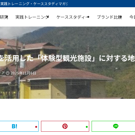
践トレーニング・ケーススタディマガジン | 空庭
研究
実践トレーニング
ケーススタディー
ブランド比較
今
家を活用した「体験型観光施設」に対する
ィア
2025年11月6日