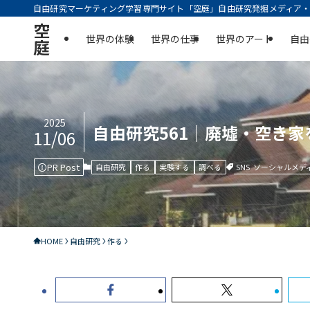
自由研究マーケティング学習専門サイト「空庭」自由研究発掘メディア・実
空
世界の体験
世界の仕事
世界のアート
自由
庭
2025
自由研究561｜廃墟・空き
11/06
PR Post
SNS
ソーシャルメデ
自由研究
作る
実験する
調べる
HOME
自由研究
作る