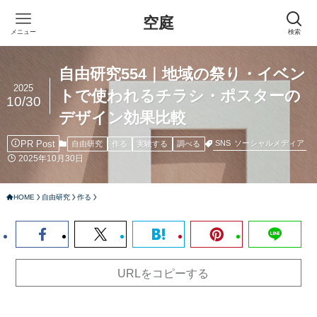
空庭
メニュー
検索
自由研究554｜地域の祭り・イベン
2025
トで使われるチラシ・ポスターの
10/30
デザイン効果比較
PR Post
SNS
ソーシャルメディア
自由研究
作る
実験する
調べる
2025年10月30日
HOME
自由研究
作る
URLをコピーする