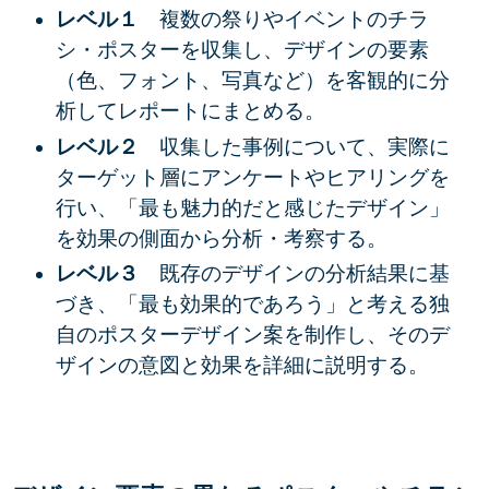
レベル１
複数の祭りやイベントのチラ
シ・ポスターを収集し、
デザインの要素
（色、フォント、写真など）を
客観的に分
析
してレポートにまとめる。
レベル２
収集した事例について、実際に
ターゲット層にアンケートやヒアリング
を
行い、「最も魅力的だと感じたデザイン」
を
効果の側面から分析・考察
す
る。
レベル３
既存のデザインの分析結果に基
づき、
「最も効果的であろう」と考える独
自のポスターデザイン案
を制作し、そのデ
ザインの
意図と効果
を詳細に説明
する。