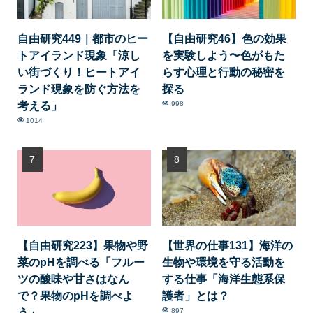
自由研究449｜都市のヒー
【自由研究46】色の効果
トアイランド現象「涼し
を実験しよう〜色がもた
い街づくり！ヒートアイ
らす心理と行動の秘密を
ランド現象を防ぐ方法を
探る
考える」
998
1014
【自由研究223】果物や野
【世界の仕事131】海洋の
菜のpHを調べる「フルー
生物や環境を守る活動を
ツの酸味や甘さはなん
する仕事「海洋生態系保
で？果物のpHを調べよ
護者」とは？
う」
897