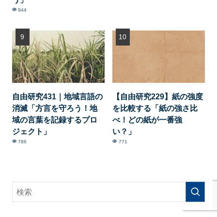
944
自由研究431｜地域言語の
【自由研究229】紙の強度
消滅「方言を守ろう！地
を比較する「紙の強さ比
域の言葉を記録するプロ
べ！どの紙が一番強
ジェクト」
い？」
786
771