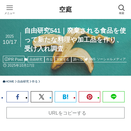
空庭
メニュー
検索
自由研究541｜廃棄される食品を使
2025
って新たな料理や加工品を作り、
10/17
受け入れ調査
PR Post
SNS
ソーシャルメディア
自由研究
作る
実験する
調べる
2025年10月17日
HOME
自由研究
作る
URLをコピーする