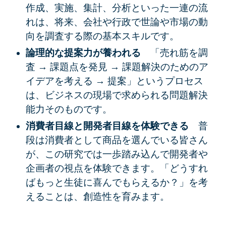
作成、実施、集計、分析といった一連の流
れは、将来、会社や行政で世論や市場の動
向を調査する際の基本スキルです。
論理的な提案力が養われる
「売れ筋を調
査 → 課題点を発見 → 課題解決のためのア
イデアを考える → 提案」というプロセス
は、ビジネスの現場で求められる
問題解決
能力
そのものです。
消費者目線と開発者目線を体験できる
普
段は
消費者
として商品を選んでいる皆さん
が、この研究では一歩踏み込んで
開発者
や
企画者
の視点を体験できます。「どうすれ
ばもっと生徒に喜んでもらえるか？」を考
えることは、
創造性
を育みます。