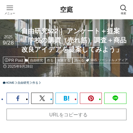
空庭
メニュー
検索
自由研究522｜ アンケート＋提案
2025
「学校の購買（売れ筋）調査＋商品
9/28
改良アイデアを提案してみよう」
PR Post
SNS
ソーシャルメディア
自由研究
作る
実験する
調べる
2025年9月28日
HOME
自由研究
作る
URLをコピーする