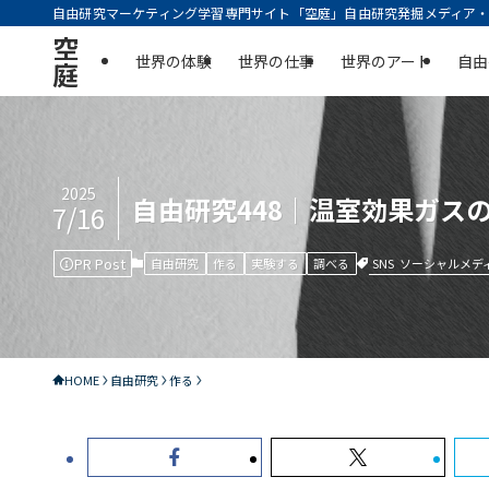
自由研究マーケティング学習専門サイト「空庭」自由研究発掘メディア・実
空
世界の体験
世界の仕事
世界のアート
自由
庭
2025
自由研究448｜温室効果ガス
7/16
PR Post
SNS
ソーシャルメデ
自由研究
作る
実験する
調べる
HOME
自由研究
作る