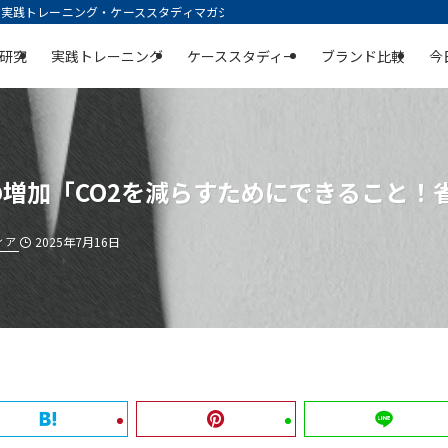
践トレーニング・ケーススタディマガジン | 空庭
研究
実践トレーニング
ケーススタディー
ブランド比較
今
の増加「CO2を減らすためにできること！
ィア
2025年7月16日