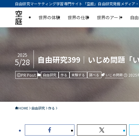
自由研究マーケティング学習専門サイト「空庭」自由研究発掘メディア・実
空
世界の体験
世界の仕事
世界のアート
自由
庭
2025
自由研究399｜いじめ問題「
5/28
PR Post
いじめ問題
自由研究
作る
実験する
調べる
202
HOME
自由研究
作る