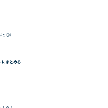
ぶと◎）
トにまとめる
みよう！