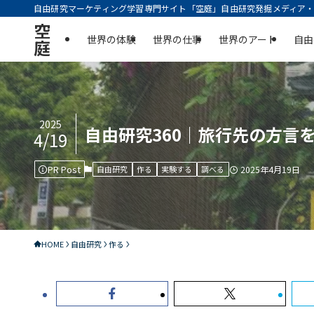
自由研究マーケティング学習専門サイト「空庭」自由研究発掘メディア・実
空
世界の体験
世界の仕事
世界のアート
自由
庭
2025
自由研究360｜旅行先の方言
4/19
PR Post
自由研究
作る
実験する
調べる
2025年4月19日
HOME
自由研究
作る