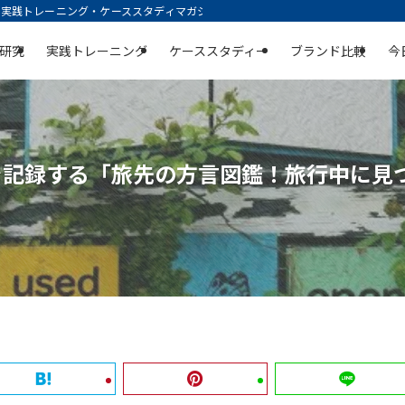
践トレーニング・ケーススタディマガジン | 空庭
研究
実践トレーニング
ケーススタディー
ブランド比較
今
を記録する「旅先の方言図鑑！旅行中に見