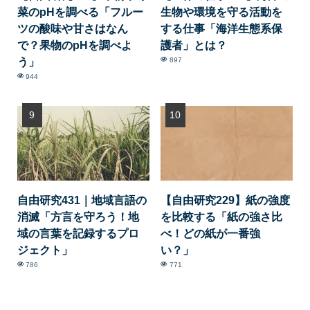
菜のpHを調べる「フルー
生物や環境を守る活動を
ツの酸味や甘さはなん
する仕事「海洋生態系保
で？果物のpHを調べよ
護者」とは？
う」
897
944
自由研究431｜地域言語の
【自由研究229】紙の強度
消滅「方言を守ろう！地
を比較する「紙の強さ比
域の言葉を記録するプロ
べ！どの紙が一番強
ジェクト」
い？」
786
771