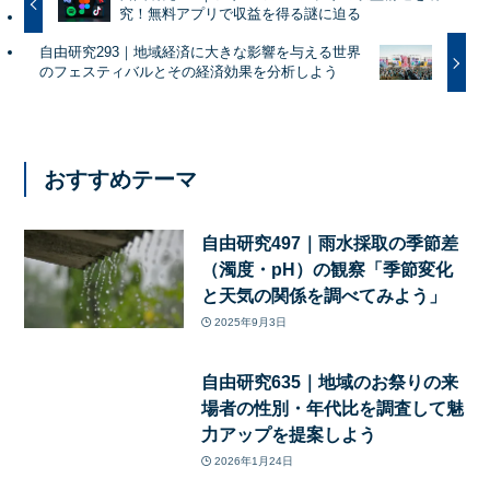
究！無料アプリで収益を得る謎に迫る
自由研究293｜地域経済に大きな影響を与える世界
のフェスティバルとその経済効果を分析しよう
おすすめテーマ
自由研究497｜雨水採取の季節差
（濁度・pH）の観察「季節変化
と天気の関係を調べてみよう」
2025年9月3日
自由研究635｜地域のお祭りの来
場者の性別・年代比を調査して魅
力アップを提案しよう
2026年1月24日