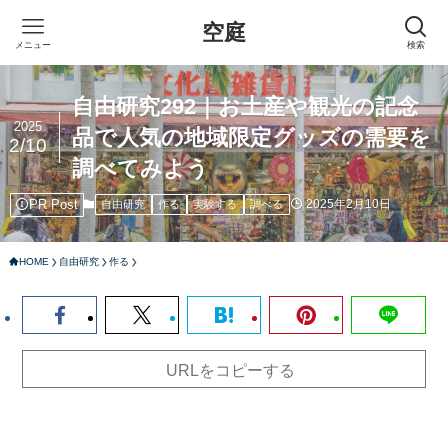
空庭
メニュー
検索
自由研究292｜お土産や観光の記念
2025
品で人気の地域限定グッズの需要を
2/10
調べてみよう
PR Post
2025年2月10日
自由研究
作る
実験する
調べる
HOME
自由研究
作る
URLをコピーする