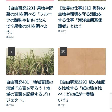
【自由研究223】果物や野
【世界の仕事131】海洋の
菜のpHを調べる「フルー
生物や環境を守る活動を
ツの酸味や甘さはなん
する仕事「海洋生態系保
で？果物のpHを調べよ
護者」とは？
う」
897
944
自由研究431｜地域言語の
【自由研究229】紙の強度
消滅「方言を守ろう！地
を比較する「紙の強さ比
域の言葉を記録するプロ
べ！どの紙が一番強
ジェクト」
い？」
786
771