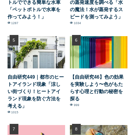
トルでできる簡単な水車
の蒸発速度を調べる「水
「ペットボトルで水車を
の魔法！水が蒸発するス
作ってみよう！」
ピードを測ってみよう」
1287
1034
自由研究449｜都市のヒー
【自由研究46】色の効果
トアイランド現象「涼し
を実験しよう〜色がもた
い街づくり！ヒートアイ
らす心理と行動の秘密を
ランド現象を防ぐ方法を
探る
考える」
999
1015