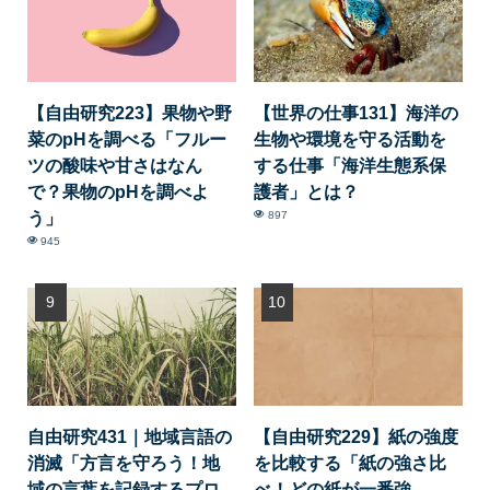
【自由研究223】果物や野
【世界の仕事131】海洋の
菜のpHを調べる「フルー
生物や環境を守る活動を
ツの酸味や甘さはなん
する仕事「海洋生態系保
で？果物のpHを調べよ
護者」とは？
う」
897
945
自由研究431｜地域言語の
【自由研究229】紙の強度
消滅「方言を守ろう！地
を比較する「紙の強さ比
域の言葉を記録するプロ
べ！どの紙が一番強