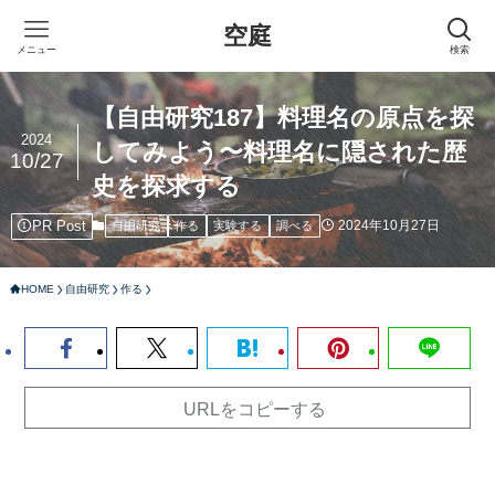
空庭
メニュー
検索
【自由研究187】料理名の原点を探
2024
してみよう〜料理名に隠された歴
10/27
史を探求する
PR Post
2024年10月27日
自由研究
作る
実験する
調べる
HOME
自由研究
作る
URLをコピーする