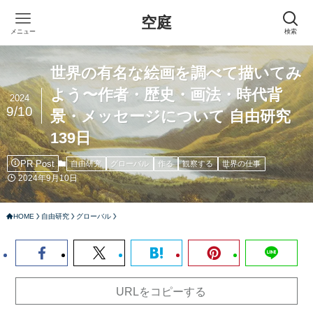
空庭
メニュー
検索
世界の有名な絵画を調べて描いてみ
よう〜作者・歴史・画法・時代背
2024
9/10
景・メッセージについて 自由研究
139日
PR Post
自由研究
グローバル
作る
観察する
世界の仕事
2024年9月10日
HOME
自由研究
グローバル
URLをコピーする