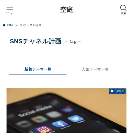
空庭
メニュー
検索
HOME
SNSチャネル計画
SNSチャネル計画
– tag –
新着テーマ一覧
人気テーマ一覧
CASE5