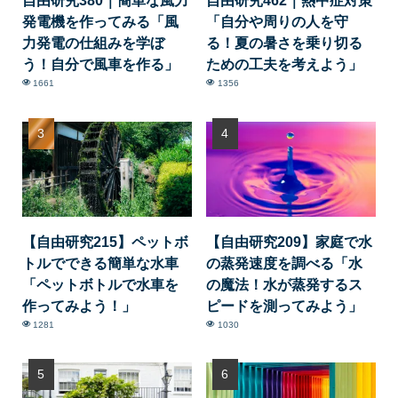
自由研究380｜簡単な風力
自由研究462｜熱中症対策
発電機を作ってみる「風
「自分や周りの人を守
力発電の仕組みを学ぼ
る！夏の暑さを乗り切る
う！自分で風車を作る」
ための工夫を考えよう」
1661
1356
【自由研究215】ペットボ
【自由研究209】家庭で水
トルでできる簡単な水車
の蒸発速度を調べる「水
「ペットボトルで水車を
の魔法！水が蒸発するス
作ってみよう！」
ピードを測ってみよう」
1281
1030