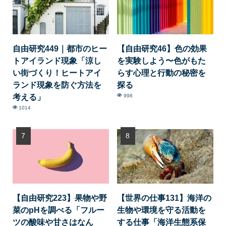
自由研究449｜都市のヒー
【自由研究46】色の効果
トアイランド現象「涼し
を実験しよう〜色がもた
い街づくり！ヒートアイ
らす心理と行動の秘密を
ランド現象を防ぐ方法を
探る
考える」
998
1014
【自由研究223】果物や野
【世界の仕事131】海洋の
菜のpHを調べる「フルー
生物や環境を守る活動を
ツの酸味や甘さはなん
する仕事「海洋生態系保