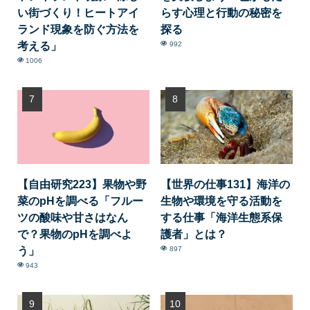
い街づくり！ヒートアイ
らす心理と行動の秘密を
ランド現象を防ぐ方法を
探る
考える」
992
1006
【自由研究223】果物や野
【世界の仕事131】海洋の
菜のpHを調べる「フルー
生物や環境を守る活動を
ツの酸味や甘さはなん
する仕事「海洋生態系保
で？果物のpHを調べよ
護者」とは？
う」
897
943