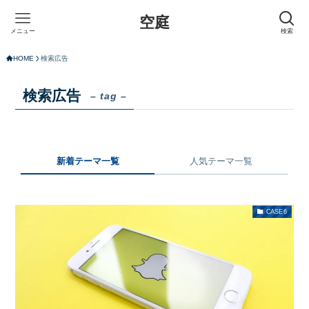
空庭
メニュー
検索
HOME
検索広告
検索広告
– tag –
新着テーマ一覧
人気テーマ一覧
CASE6