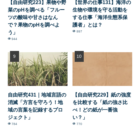
【自由研究223】果物や野
【世界の仕事131】海洋の
菜のpHを調べる「フルー
生物や環境を守る活動を
ツの酸味や甘さはなん
する仕事「海洋生態系保
で？果物のpHを調べよ
護者」とは？
う」
897
944
自由研究431｜地域言語の
【自由研究229】紙の強度
消滅「方言を守ろう！地
を比較する「紙の強さ比
域の言葉を記録するプロ
べ！どの紙が一番強
ジェクト」
い？」
784
770