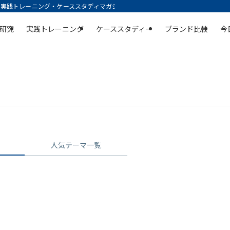
践トレーニング・ケーススタディマガジン | 空庭
研究
実践トレーニング
ケーススタディー
ブランド比較
今
人気テーマ一覧