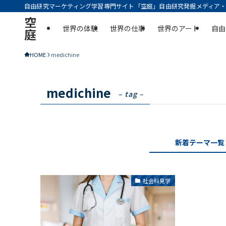
自由研究マーケティング学習専門サイト「空庭」自由研究発掘メディア・実
空
世界の体験
世界の仕事
世界のアート
自由
庭
HOME
medichine
medichine
– tag –
新着テーマ一覧
社会科見学