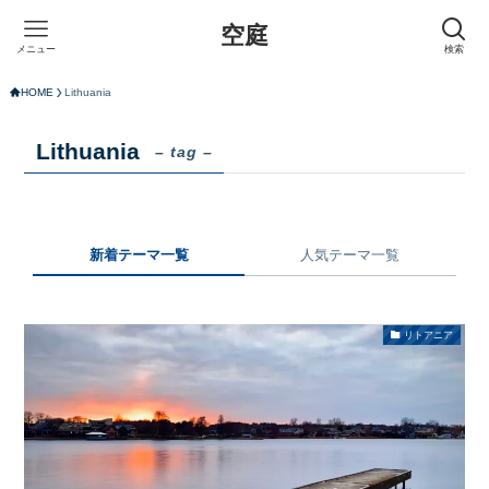
空庭
メニュー
検索
HOME
Lithuania
Lithuania
– tag –
新着テーマ一覧
人気テーマ一覧
リトアニア