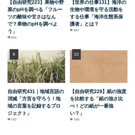
【自由研究223】果物や野
【世界の仕事131】海洋の
菜のpHを調べる「フルー
生物や環境を守る活動を
ツの酸味や甘さはなん
する仕事「海洋生態系保
で？果物のpHを調べよ
護者」とは？
う」
897
944
自由研究431｜地域言語の
【自由研究229】紙の強度
消滅「方言を守ろう！地
を比較する「紙の強さ比
域の言葉を記録するプロ
べ！どの紙が一番強
ジェクト」
い？」
783
769