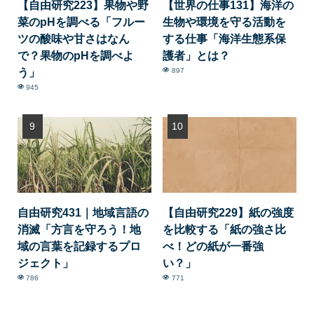
【自由研究223】果物や野
【世界の仕事131】海洋の
菜のpHを調べる「フルー
生物や環境を守る活動を
ツの酸味や甘さはなん
する仕事「海洋生態系保
で？果物のpHを調べよ
護者」とは？
う」
897
945
自由研究431｜地域言語の
【自由研究229】紙の強度
消滅「方言を守ろう！地
を比較する「紙の強さ比
域の言葉を記録するプロ
べ！どの紙が一番強
ジェクト」
い？」
786
771