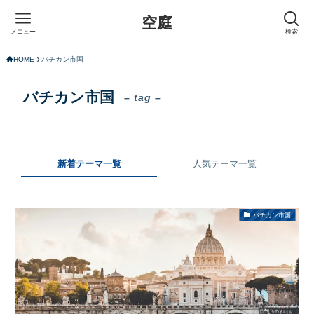
空庭
メニュー
検索
HOME
バチカン市国
バチカン市国
– tag –
新着テーマ一覧
人気テーマ一覧
バチカン市国