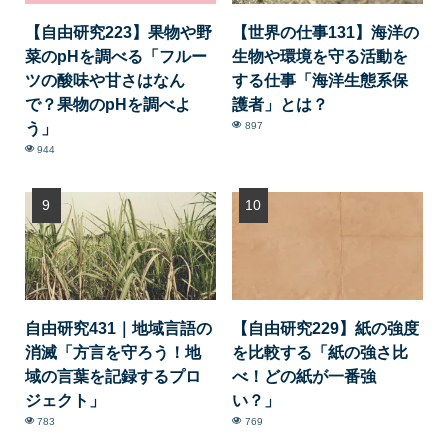
【自由研究223】果物や野
【世界の仕事131】海洋の
菜のpHを調べる「フルー
生物や環境を守る活動を
ツの酸味や甘さはなん
する仕事「海洋生態系保
で？果物のpHを調べよ
護者」とは？
う」
897
944
自由研究431｜地域言語の
【自由研究229】紙の強度
消滅「方言を守ろう！地
を比較する「紙の強さ比
域の言葉を記録するプロ
べ！どの紙が一番強
ジェクト」
い？」
783
769